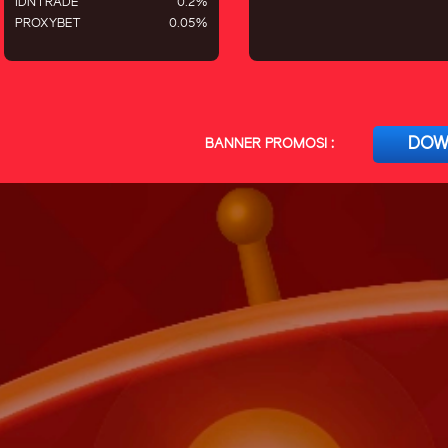
IDNTRADE
0.2%
PROXYBET
0.05%
DOW
BANNER PROMOSI :