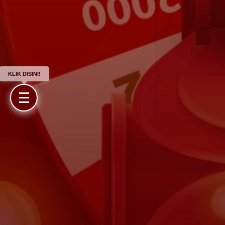
KLIK DISINI!