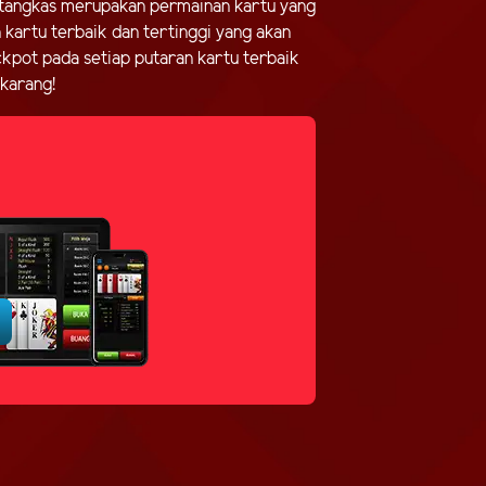
a tangkas merupakan permainan kartu yang
 kartu terbaik dan tertinggi yang akan
pot pada setiap putaran kartu terbaik
karang!