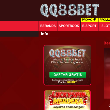
PROMO
PROM
BERANDA
SPORTBOOK
E-SPORT
SLO
Info :
Be