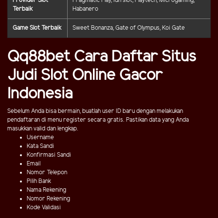
Provider Slot
Pragmatic Play, Idn slot, Playtech, Microgaming,
Terbaik
Habanero
Game Slot Terbaik
Sweet Bonanza, Gate of Olympus, Koi Gate
Qq88bet Cara Daftar Situs
Judi Slot Online Gacor
Indonesia
Sebelum Anda bisa bermain, buatlah user ID baru dengan melakukan
pendaftaran di menu register secara gratis. Pastikan data yang Anda
masukkan valid dan lengkap.
Username
Kata Sandi
Konfirmasi Sandi
Email
Nomor Telepon
Pilih Bank
Nama Rekening
Nomor Rekening
Kode Validasi