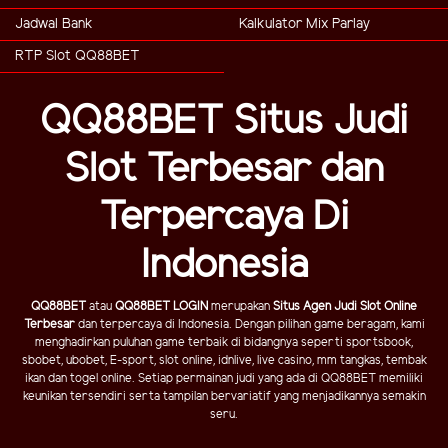
Jadwal Bank
Kalkulator Mix Parlay
RTP Slot QQ88BET
QQ88BET Situs Judi
Slot Terbesar dan
Terpercaya Di
Indonesia
QQ88BET
atau
QQ88BET LOGIN
merupakan
Situs Agen Judi Slot Online
Terbesar
dan terpercaya di Indonesia. Dengan pilihan game beragam, kami
menghadirkan puluhan game terbaik di bidangnya seperti sportsbook,
sbobet, ubobet, E-sport, slot online, idnlive, live casino, mm tangkas, tembak
ikan dan togel online. Setiap permainan judi yang ada di QQ88BET memiliki
keunikan tersendiri serta tampilan bervariatif yang menjadikannya semakin
seru.