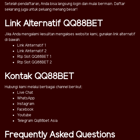
Setelah pendaftaran, Anda bisa langsung login dan mulai bermain. Daftar
sekarang juga untuk peluang menang besar!
Link Alternatif QQ88BET
Jika Anda mengalami kesulitan mengakses website kami, gunakan link alternatif
di bawah:
Link Alnternatif 1
Link Alnternatif 2
Rtp Slot QQ88BET 1
Rtp Slot QQ88BET 2
Kontak QQ88BET
Hubungi kami melalui berbagai channel berikut:
Live Chat
WhatsApp
Instagram
Facebook
Youtube
Telegram Qq88bet Asia
Frequently Asked Questions