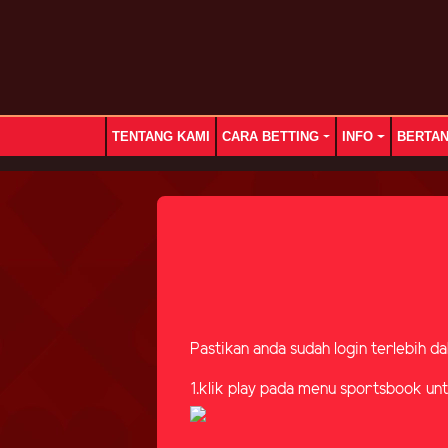
TENTANG KAMI
CARA BETTING
INFO
BERTA
Pastikan anda sudah login terlebih d
1.klik play pada menu sportsbook u