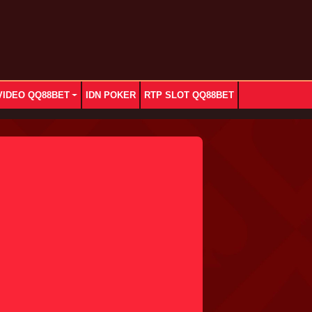
VIDEO QQ88BET
IDN POKER
RTP SLOT QQ88BET